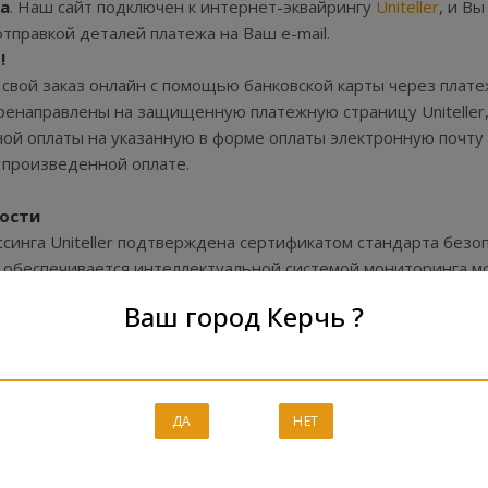
а
. Наш сайт подключен к интернет-эквайрингу
Uniteller
, и В
отправкой деталей платежа на Ваш e-mail.
!
свой заказ онлайн с помощью банковской карты через плате
ренаправлены на защищенную платежную страницу Uniteller
ной оплаты на указанную в форме оплаты электронную почту
 произведенной оплате.
ности
синга Uniteller подтверждена сертификатом стандарта безо
 обеспечивается интеллектуальной системой мониторинга м
логией безопасности интернет-платежей.
Ваш город Керчь ?
 вводятся на специальной защищенной платежной страниц
ит с применением технологии шифрования TLS. Дальнейшая п
, имеющим наивысший уровень надежности.
ДА
НЕТ
дает данные Вашей карты магазину и иным третьим лица