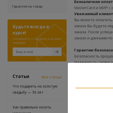
Безналичная оплат
Гарантия на товар
MasterCard и МИР с 
Уважаемый клиент
Вы можете оплатить 
заказа Вы будете пе
Будьте всегда в
заказа. После успеш
курсе!
заказе и данными по
Узнавайте о скидках и акциях
первым
Гарантии безопас
Безопасность процес
Надежность сервиса
- современной техно
Статьи
Все статьи
Данные Вашей карты
Что подарить на золотую
Uniteller происход
свадьбу — 50 лет
банковским каналам
Uniteller не пере
Как правильно носить