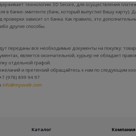
ддерживает технологию 3D Secure, для осуществления плат
ля в банке-эмитенте (банк, который выпустил Вашу карту). Д
д проверки зависит от банка. Как правило, это дополнительн
ибо другие способы.
дут переданы все необходимые документы на покупку: товарн
ментах, является окончательной, курьер не обладает право
упку отдельной графой.
пожеланий и претензий обращайтесь к нам по следующим ко
+7 (978) 899 94 97
а
:
info@myuvelir.com
Каталог
Компания