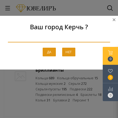
Ваш город Керчь ?
Каталог
Главная
-
Каталог
ДА
НЕТ
0
Бриллианты
0
Кольца
689
Кольца обручальные
15
Кольца мужские
2
Серьги
272
Серьги-пусеты
195
Подвески
222
Подвески религиозные
4
Браслеты
18
0
Колье
31
Булавки
2
Пирсинг
1