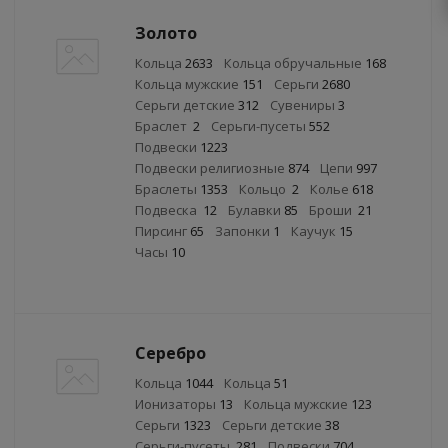
Золото
Кольца
2633
Кольца обручальные
168
Кольца мужские
151
Серьги
2680
Серьги детские
312
Сувениры
3
Браслет
2
Серьги-пусеты
552
Подвески
1223
Подвески религиозные
874
Цепи
997
Браслеты
1353
Кольцо
2
Колье
618
Подвеска
12
Булавки
85
Броши
21
Пирсинг
65
Запонки
1
Каучук
15
Часы
10
Серебро
Кольца
1044
Кольца
51
Ионизаторы
13
Кольца мужские
123
Серьги
1323
Серьги детские
38
Серьги-пусеты
281
Подвески
704