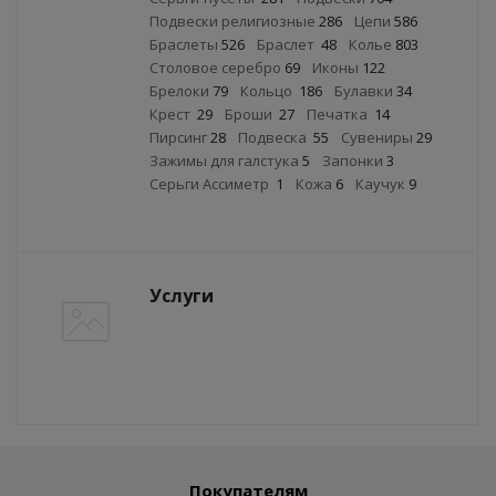
Подвески религиозные
286
Цепи
586
Браслеты
526
Браслет
48
Колье
803
Столовое серебро
69
Иконы
122
Брелоки
79
Кольцо
186
Булавки
34
Крест
29
Броши
27
Печатка
14
Пирсинг
28
Подвеска
55
Сувениры
29
Зажимы для галстука
5
Запонки
3
Серьги Ассиметр
1
Кожа
6
Каучук
9
Услуги
Покупателям