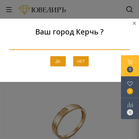
Ваш город Керчь ?
Кольца
Главная
-
Каталог
-
Золото
-
Кольца
ДА
НЕТ
0
0
0