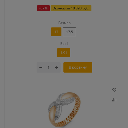
-
37
%
Экономия
10 890 руб.
Размер
17
17,5
Вес1
1,91
В корзину