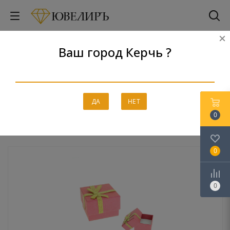
Ваш город Керчь ?
Сувениры
Главная
-
Каталог
-
Серебро
-
Сувениры
ДА
НЕТ
0
0
0