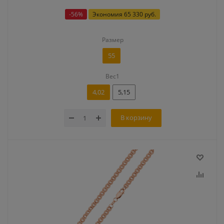
-
56
%
Экономия
65 330 руб.
Размер
55
Вес1
4,02
5,15
В корзину