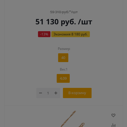
59 310
руб.
/шт
51 130
руб.
/шт
-
13
%
Экономия
8 180 руб.
Размер
40
Вес1
4,09
В корзину