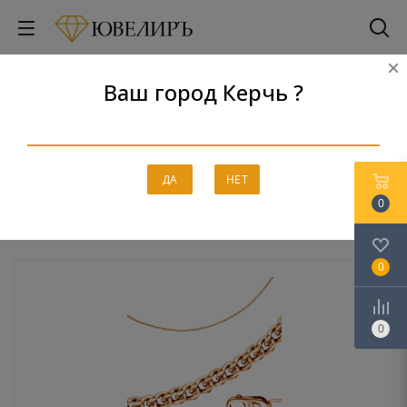
Ваш город Керчь ?
Цепи
Главная
-
Каталог
-
Золото
-
Цепи
ДА
НЕТ
0
0
0