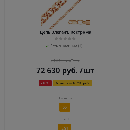
Цепь Элегант, Кострома
Есть в наличии (1)
81 340
руб.
/шт
72 630
руб.
/шт
-
10
%
Экономия
8 710 руб.
Размер
55
Вес1
5,81