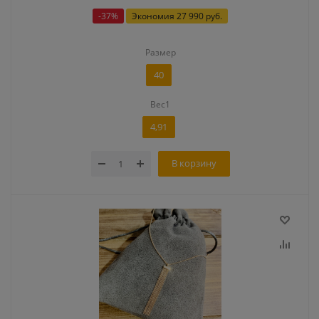
-
37
%
Экономия
27 990 руб.
Размер
40
Вес1
4,91
В корзину