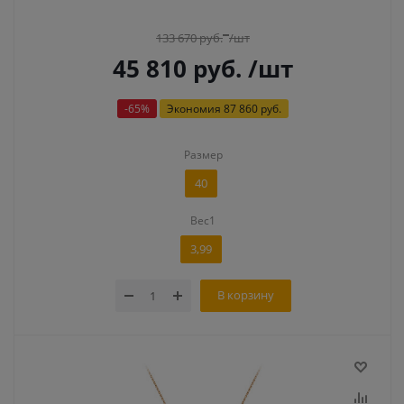
133 670
руб.
/шт
45 810
руб.
/шт
-
65
%
Экономия
87 860 руб.
Размер
40
Вес1
3,99
В корзину