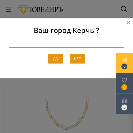
Ваш город Керчь ?
Колье
Главная
-
Каталог
-
Золото
-
Колье
ДА
НЕТ
0
0
0