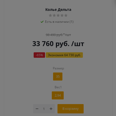
Колье Дельта
Есть в наличии (1)
98 490
руб.
/шт
33 760
руб.
/шт
-
65
%
Экономия
64 730 руб.
Размер
35
Вес1
2,94
В корзину