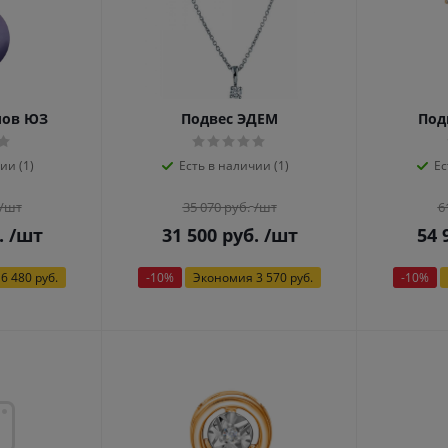
лов ЮЗ
Подвес ЭДЕМ
Под
ии (1)
Есть в наличии (1)
Ес
/шт
35 070
руб.
/шт
6
.
/шт
31 500
руб.
/шт
54 
6 480 руб.
-
10
%
Экономия
3 570 руб.
-
10
%