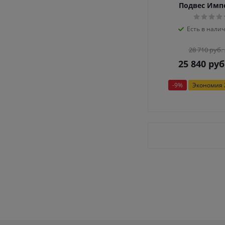
Подвес Имп
Есть в налич
28 710
руб.
25 840
руб
-
9
%
Экономия