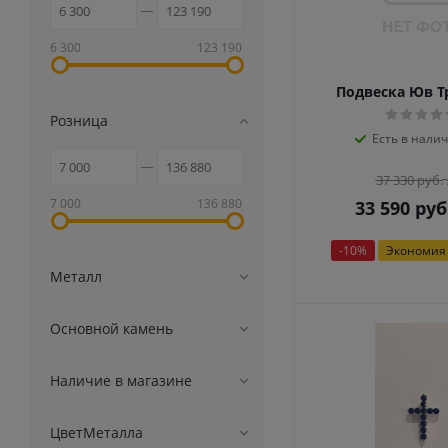
6 300
123 190
Подвеска Юв 
Розница
Есть в налич
37 330
руб.
7 000
136 880
33 590
руб
-
10
%
Экономия
Металл
Основной камень
Наличие в магазине
ЦветМеталла