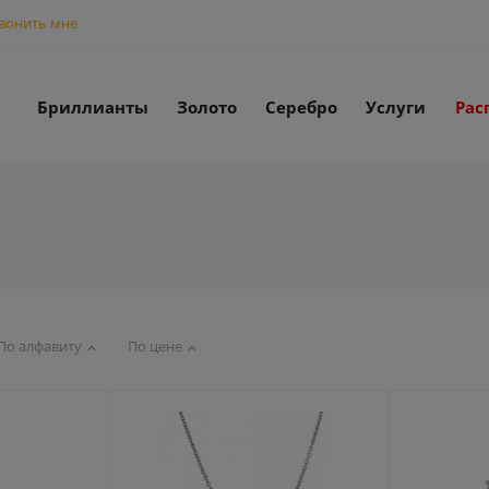
вонить мне
Бриллианты
Золото
Серебро
Услуги
Рас
По алфавиту
По цене