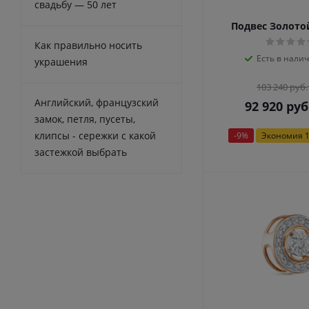
свадьбу — 50 лет
Подвес Золото
Как правильно носить
Есть в налич
украшения
103 240
руб.
Английский, французский
92 920
руб
замок, петля, пусеты,
клипсы - сережки с какой
-
9
%
Экономия
1
застежкой выбрать