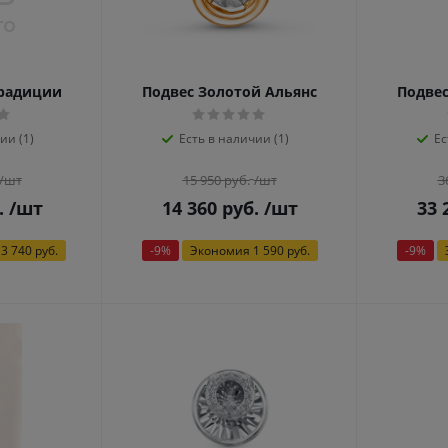
Традиции
Подвес Золотой Альянс
Подвес
ии (1)
Есть в наличии (1)
Ес
/шт
15 950
руб.
/шт
3
.
/шт
14 360
руб.
/шт
33 
3 740 руб.
-
9
%
Экономия
1 590 руб.
-
9
%