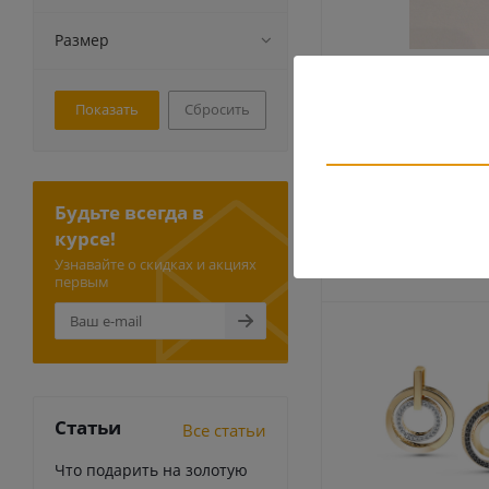
Размер
Подвес Золотая 
Сбросить
Есть в налич
80 360
руб.
72 320
руб
Будьте всегда в
курсе!
-
10
%
Экономия
Узнавайте о скидках и акциях
первым
Статьи
Все статьи
Что подарить на золотую