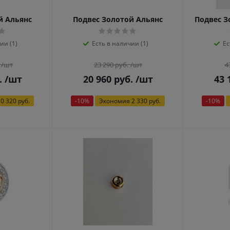
й Альянс
Подвес Золотой Альянс
Подвес З
ии (1)
Есть в наличии (1)
Ес
/шт
23 290
руб.
/шт
4
.
/шт
20 960
руб.
/шт
43 
0 320 руб.
-
10
%
Экономия
2 330 руб.
-
10
%