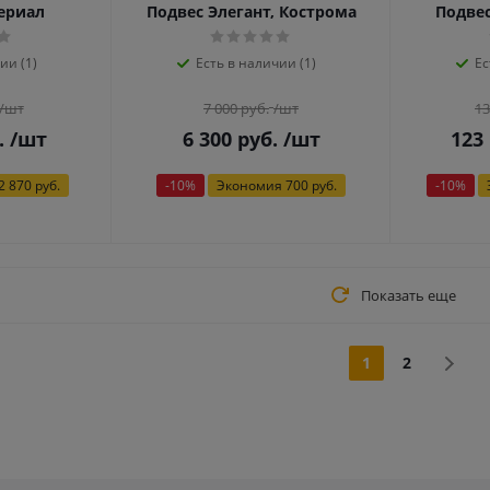
ериал
Подвес Элегант, Кострома
Подве
ии (1)
Есть в наличии (1)
Ес
/шт
7 000
руб.
/шт
13
.
/шт
6 300
руб.
/шт
123
2 870 руб.
-
10
%
Экономия
700 руб.
-
10
%
Показать еще
1
2