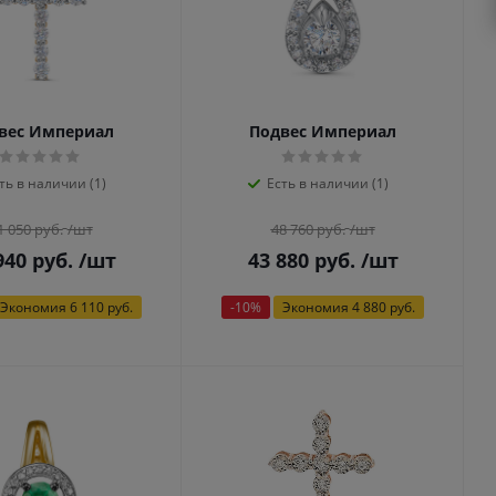
вес Империал
Подвес Империал
ть в наличии (1)
Есть в наличии (1)
1 050
руб.
/шт
48 760
руб.
/шт
940
руб.
/шт
43 880
руб.
/шт
Экономия
6 110 руб.
-
10
%
Экономия
4 880 руб.