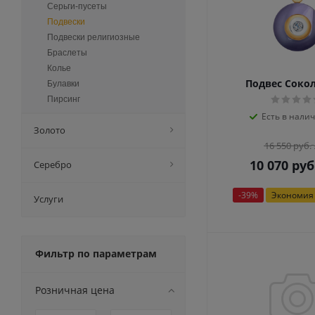
Серьги-пусеты
Подвески
Подвески религиозные
Браслеты
Колье
Подвес Соко
Булавки
Пирсинг
Есть в налич
Золото
16 550
руб.
10 070
руб
Серебро
-
39
%
Экономия
Услуги
Фильтр по параметрам
Розничная цена