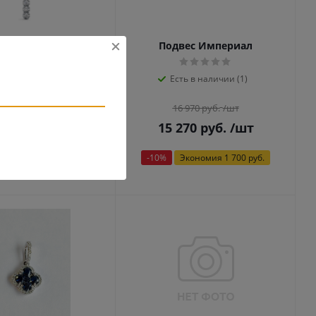
вес Империал
Подвес Империал
ть в наличии (1)
Есть в наличии (1)
2 810
руб.
/шт
16 970
руб.
/шт
530
руб.
/шт
15 270
руб.
/шт
Экономия
6 280 руб.
-
10
%
Экономия
1 700 руб.