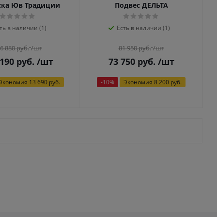
ска Юв Традиции
Подвес ДЕЛЬТА
ть в наличии (1)
Есть в наличии (1)
6 880
руб.
/шт
81 950
руб.
/шт
 190
руб.
/шт
73 750
руб.
/шт
Экономия
13 690 руб.
-
10
%
Экономия
8 200 руб.